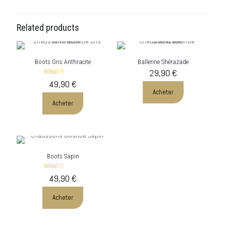
Related products
Boots Gris Anthracite
Ballerine Shérazade
29,90
€
49,90
Rated
€
5.00
Acheter
out of 5
Acheter
Boots Sapin
49,90
Rated
€
5.00
out of 5
Acheter