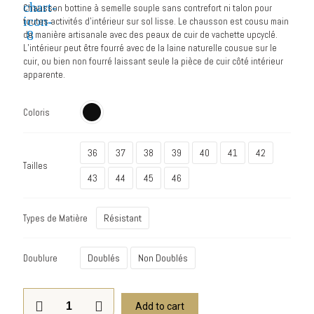
ratings
Chausson bottine à semelle souple sans contrefort ni talon pour
toutes activités d’intérieur sur sol lisse. Le chausson est cousu main
de manière artisanale avec des peaux de cuir de vachette upcyclé.
L’intérieur peut être fourré avec de la laine naturelle cousue sur le
cuir, ou bien non fourré laissant seule la pièce de cuir côté intérieur
apparente.
Coloris
36
37
38
39
40
41
42
Tailles
43
44
45
46
Résistant
Types de Matière
Doublés
Non Doublés
Doublure
Add to cart