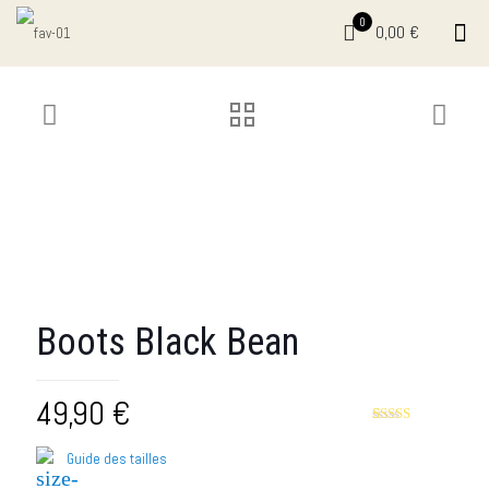
0
0,00 €
Boots Black Bean
49,90
€
Rated
2
5.00
out of 5
Guide des tailles
based on
customer