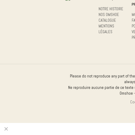
the
P
product
NOTRE HISTOIRE
page
NOS OMSHOE
M
CATALOGUE
F
MENTIONS
P
LÉGALES
V
P
Please do not reproduce any part of the
always
Ne reproduire aucune partie de ce texte 
Omshoe -
Coo
✕