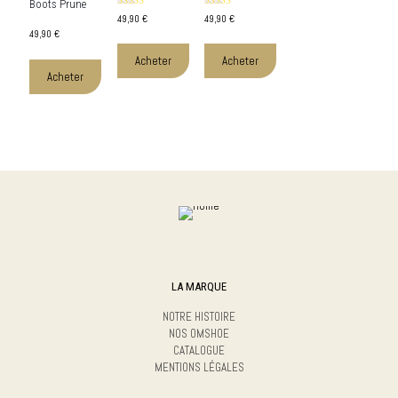
Boots Prune
Rated
Rated
49,90
€
49,90
€
5.00
5.00
49,90
€
out of 5
out of 5
Acheter
Acheter
Acheter
LA MARQUE
NOTRE HISTOIRE
NOS OMSHOE
CATALOGUE
MENTIONS LÉGALES