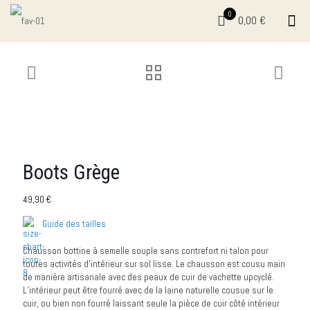
0
0,00 €
Boots Grège
49,90
€
Guide des tailles
Chausson bottine à semelle souple sans contrefort ni talon pour
toutes activités d’intérieur sur sol lisse. Le chausson est cousu main
de manière artisanale avec des peaux de cuir de vachette upcyclé.
L’intérieur peut être fourré avec de la laine naturelle cousue sur le
cuir, ou bien non fourré laissant seule la pièce de cuir côté intérieur