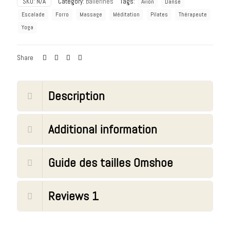
SKU:
N/A
Category:
Ballerines
Tags:
Avion
Danse
Escalade
Forro
Massage
Méditation
Pilates
Thérapeute
Yoga
Share
Description
Additional information
Guide des tailles Omshoe
Reviews
1