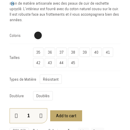
main de matière artisanale avec des peaux de cuir de vachette
upcyclé. L’intérieur est fourré avec du coton naturel cousu sur le cuir.
Il est robuste face aux frottements et il vous accompagnera bien des
années.
Coloris
35
36
37
38
39
40
41
Tailles
42
43
44
45
Résistant
Types de Matière
Doublés
Doublure
Add to cart