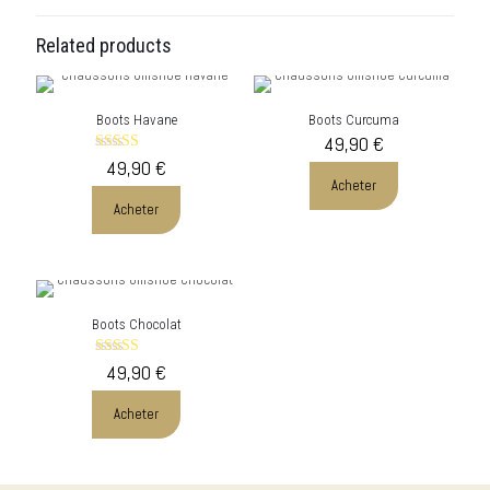
Related products
Boots Havane
Boots Curcuma
49,90
€
49,90
Rated
€
5.00
Acheter
out of 5
Acheter
Boots Chocolat
49,90
Rated
€
5.00
out of 5
Acheter