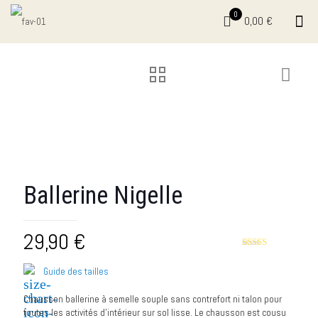
0
0,00 €
BEST
SELLER
Ballerine Nigelle
29,90
€
Rated
1
5.00
out of 5
Guide des tailles
based on
customer
rating
Chausson ballerine à semelle souple sans contrefort ni talon pour
toutes les activités d’intérieur sur sol lisse. Le chausson est cousu